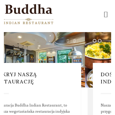
DOŚWIADCZAJ
INDYJSKIE SMAKI
Nasza kuchnia to świeżość, zdrowie i smak,
przygotowane i serwowane z największą