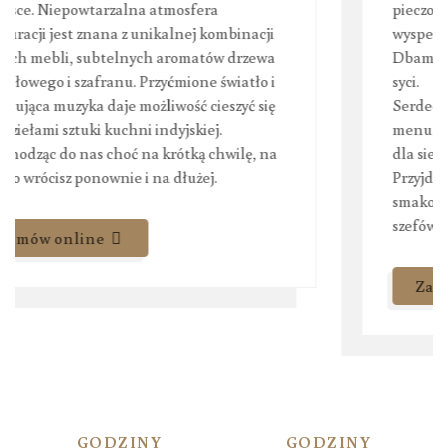
pieczołowitością i starannością przez
wyspecjalizowaną załogę.
Dbamy by nasi klienci byli zawsze zadowoleni i
syci.
Serdecznie zachęcamy do zapoznania się z
menu, jesteśmy pewni, że każdy znajdzie coś
dla siebie!
Przyjdź do naszej restauracji i ciesz się
smakowitymi kreacjami naszych doskonałych
szefów kuchni!
Zamów online
O nas
GODZINY
GODZINY